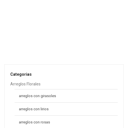
S/
79.00
S/
99.00
-12%
Arreglo Apreciado
S/
97.00
S/
110.00
-14%
Caja 6 Rosas
S/
59.00
S/
69.00
-22%
Categorias
Arreglos Florales
arreglos con girasoles
arreglos con lirios
arreglos con rosas