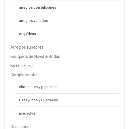
arreglos con tulipanes
arreglos variados
orquídeas
Arreglos fúnebres
Bouquets de Novia & Bodas
Ramo 6 Rosas
S/
69.00
Box de Flores
S/
89.00
Complementos
chocolates y peluches
Desayunos y Cupcakes
mariachis
Ocasiones