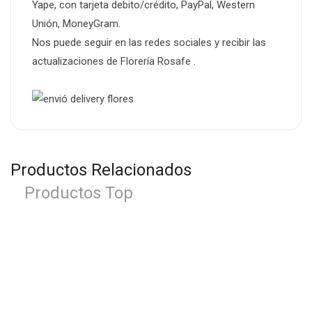
Yape, con tarjeta debito/crédito, PayPal, Western
Unión, MoneyGram.
Nos puede seguir en las
redes sociales
y recibir las
actualizaciones de
Florería Rosafe
.
Productos Relacionados
Productos Top
-28%
Arreglo Esperanza
S/
64.00
S/
89.00
-20%
Arreglo Sorprise