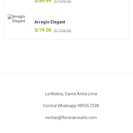
S/
69.99
S/
109.00
Arreglo Elegant
S/
74.00
S/
158.00
La Molina, Santa Anita Lima
Central Whatsapp 989267238
ventas@floreriarosafe.com