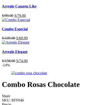
Arreglo Canasta Like
S/
99.00
S/
79.00
Combo Especial
S/
109.00
S/
69.99
Arreglo Elegant
S/
158.00
S/
74.00
-14%
Combo Rosas Chocolate
Share
SKU:
RFF046
Precio