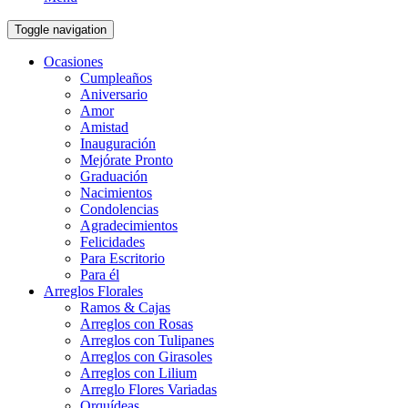
Toggle navigation
Ocasiones
Cumpleaños
Aniversario
Amor
Amistad
Inauguración
Mejórate Pronto
Graduación
Nacimientos
Condolencias
Agradecimientos
Felicidades
Para Escritorio
Para él
Arreglos Florales
Ramos & Cajas
Arreglos con Rosas
Arreglos con Tulipanes
Arreglos con Girasoles
Arreglos con Lilium
Arreglo Flores Variadas
Orquídeas