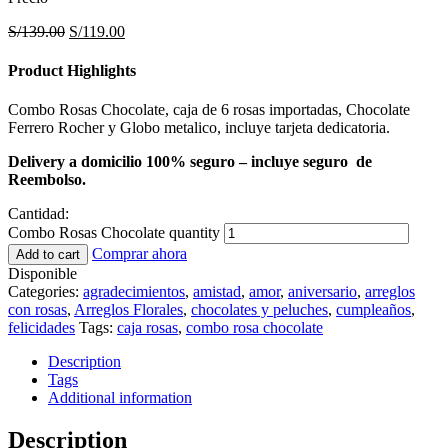
S/
139.00
S/
119.00
Product Highlights
Combo Rosas Chocolate, caja de 6 rosas importadas, Chocolate
Ferrero Rocher y Globo metalico, incluye tarjeta dedicatoria.
Delivery a domicilio 100% seguro – incluye seguro de
Reembolso.
Cantidad:
Combo Rosas Chocolate quantity
Comprar ahora
Add to cart
Disponible
Categories:
agradecimientos
,
amistad
,
amor
,
aniversario
,
arreglos
con rosas
,
Arreglos Florales
,
chocolates y peluches
,
cumpleaños
,
felicidades
Tags:
caja rosas
,
combo rosa chocolate
Description
Tags
Additional information
Description