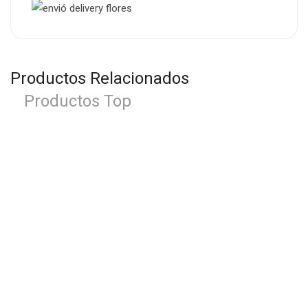
Productos Relacionados
Productos Top
-18%
Florero Pasion
S/
129.00
S/
158.00
-2%
Florero Maravilla
S/
295.00
S/
300.00
-21%
Arreglo Deslumbrante
S/
375.00
S/
475.00