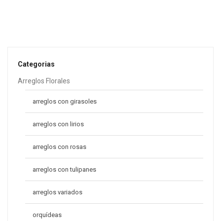
-12%
Arreglo Apreciado
S/
97.00
S/
110.00
-22%
Categorias
Arreglos Florales
arreglos con girasoles
arreglos con lirios
arreglos con rosas
arreglos con tulipanes
arreglos variados
orquídeas