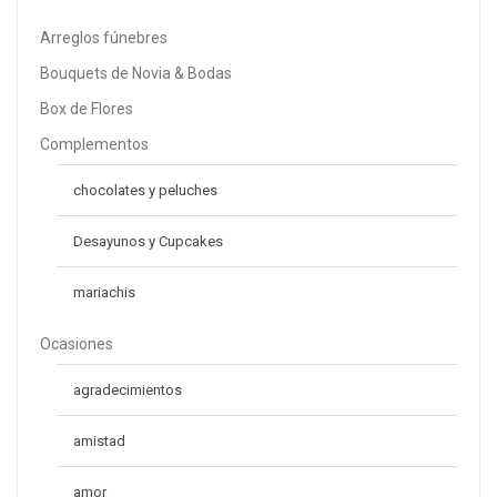
Arreglos fúnebres
Bouquets de Novia & Bodas
Ramo 12 Rosas
S/
109.00
Box de Flores
S/
139.00
Complementos
chocolates y peluches
Desayunos y Cupcakes
mariachis
Ocasiones
agradecimientos
amistad
amor