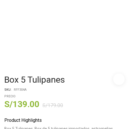
Box 5 Tulipanes
SKU:
RFF304A
PRECIO
S/
139.00
S/
179.00
Product Highlights
Box 5 Tulipanes, Box de 5 tulipanes importados, astromelias,