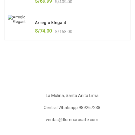
S/
69.99
S/
109.00
Arreglo Elegant
S/
74.00
S/
158.00
La Molina, Santa Anita Lima
Central Whatsapp 989267238
ventas@floreriarosafe.com