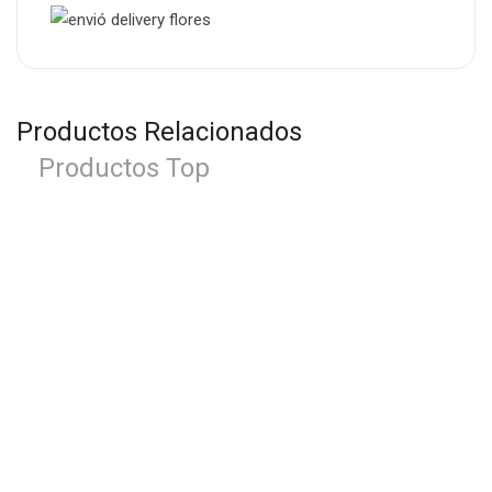
Productos Relacionados
Productos Top
-22%
Canasta Cumpleaños
S/
69.00
S/
89.00
-28%
Arreglo Esperanza
S/
64.00
S/
89.00
-58%
Florero Alegria
S/
67.00
S/
158.00