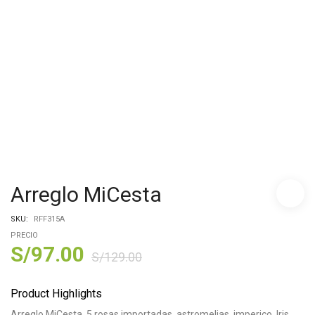
Arreglo MiCesta
SKU:
RFF315A
PRECIO
S/
97.00
S/
129.00
Product Highlights
Arreglo MiCesta, 5 rosas importadas, astromelias, imperico, Iris,