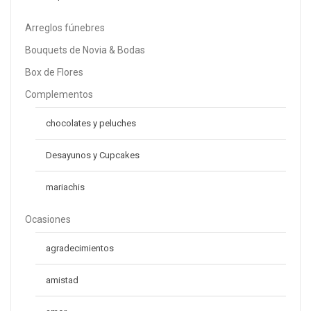
Arreglos fúnebres
Bouquets de Novia & Bodas
Arreglo Mixtura
S/
99.00
Box de Flores
S/
112.00
Complementos
chocolates y peluches
Desayunos y Cupcakes
mariachis
Ocasiones
agradecimientos
amistad