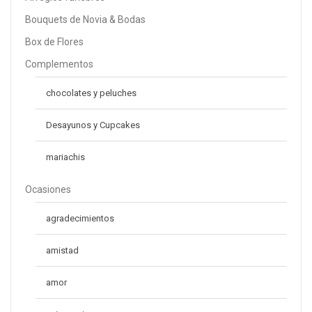
Bouquets de Novia & Bodas
Caja Una Rosa
S/
16.00
Box de Flores
Complementos
chocolates y peluches
Desayunos y Cupcakes
mariachis
Ocasiones
agradecimientos
amistad
amor