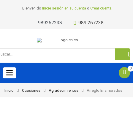
Bienvenido
Inicie sesión en su cuenta
o
Crear cuenta
989267238
989 267238
0
Toggle
navigation
Inicio
Ocasiones
Agradecimientos
Arreglo Enamorados
-21%