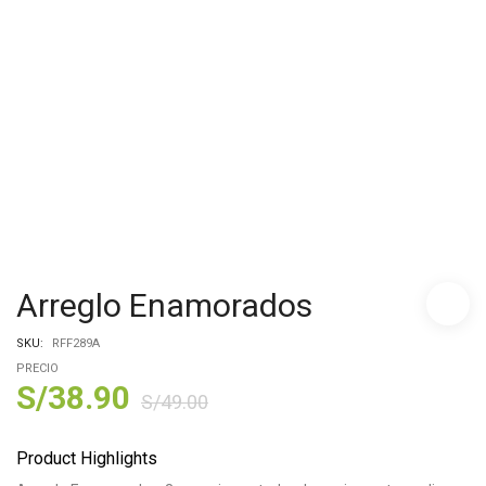
Arreglo Enamorados
SKU:
RFF289A
PRECIO
S/
38.90
S/
49.00
Product Highlights