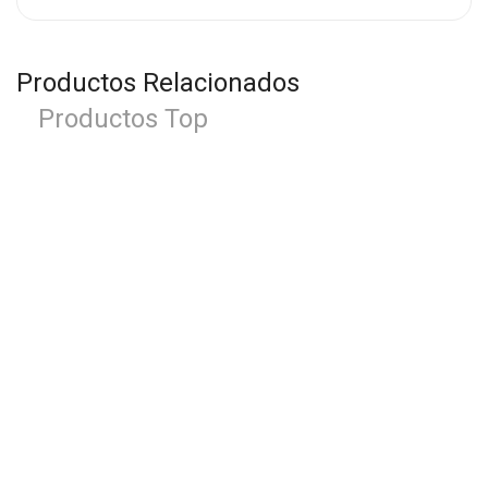
Productos Relacionados
Productos Top
-28%
Arreglo Esperanza
S/
64.00
S/
89.00
-2%
Florero Maravilla
S/
295.00
S/
300.00
-13%
Florero Admiración
S/
139.00
S/
159.00
-12%
Arreglo Mixtura