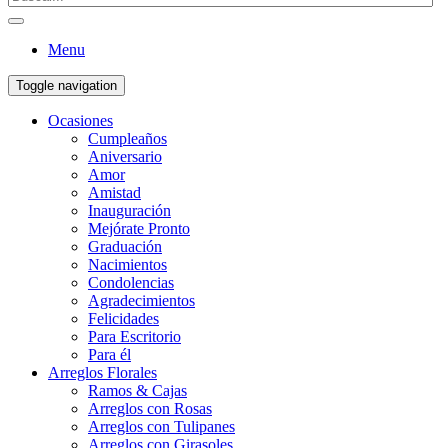
Menu
Toggle navigation
Ocasiones
Cumpleaños
Aniversario
Amor
Amistad
Inauguración
Mejórate Pronto
Graduación
Nacimientos
Condolencias
Agradecimientos
Felicidades
Para Escritorio
Para él
Arreglos Florales
Ramos & Cajas
Arreglos con Rosas
Arreglos con Tulipanes
Arreglos con Girasoles