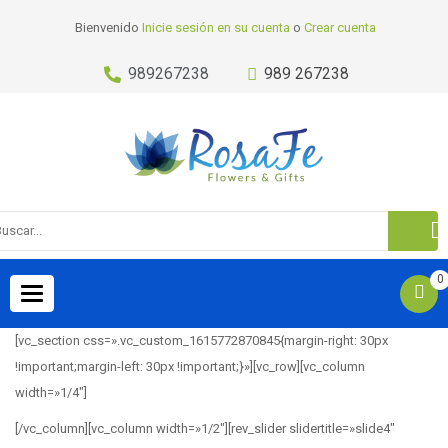
Bienvenido
Inicie sesión en su cuenta
o
Crear cuenta
989267238
989 267238
0
Toggle
navigation
[vc_section css=».vc_custom_1615772870845{margin-right: 30px
!important;margin-left: 30px !important;}»][vc_row][vc_column
width=»1/4″]
[/vc_column][vc_column width=»1/2″][rev_slider slidertitle=»slide4″