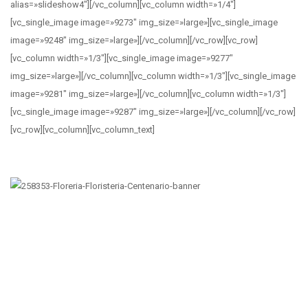
alias=»slideshow4″][/vc_column][vc_column width=»1/4″]
[vc_single_image image=»9273″ img_size=»large»][vc_single_image
image=»9248″ img_size=»large»][/vc_column][/vc_row][vc_row]
[vc_column width=»1/3″][vc_single_image image=»9277″
img_size=»large»][/vc_column][vc_column width=»1/3″][vc_single_image
image=»9281″ img_size=»large»][/vc_column][vc_column width=»1/3″]
[vc_single_image image=»9287″ img_size=»large»][/vc_column][/vc_row]
[vc_row][vc_column][vc_column_text]